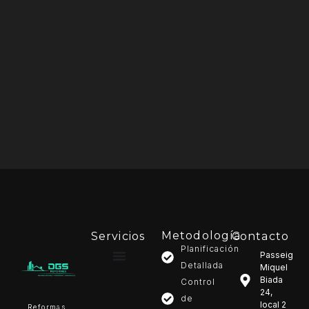
Metodología
Servicios
Contacto
Planificación
Passeig
Detallada
Miquel
Biada
Control
24,
de
local 2
Reformas